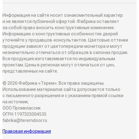
Как замерить
РАЗДВИЖНЫЕ ПЕРЕГОРОДКИ
Информация на сайте носит ознакомительный характер
Дизайнеры в вашем городе
и не является публичной офертой. Фабрика оставляет
за собой право вносить конструктивные изменения.
Классические перегородки
Информацию о конструктивных особенностях дверей
СИСТЕМЫ ОТКРЫВАНИЯ
Блог
уточняйте у продавцов-консультантов. Цветовые оттенки
Современные перегородки
продукции зависят от цветопередачи монитора и могут
Распашные двери
незначительно отличаться от образцов в салонах продаж.
ИНТЕРЬЕРНЫЕ РЕШЕНИЯ
Вся продукция изготавливается по индивидуальным
Алюминиевые перегородки
проектам. Цены в регионах могут отличаться от цен,
Складные двери
представленных на сайте.
Плинтусы
ТО, ЧТО ВЫ ИЩЕТЕ
© 2026 Фабрика «Терем». Все права защищены.
Поворотные двери
Накладки на входные двери
Использование материалов сайта допускается только
Скрытые двери
с письменного разрешения и с указанием прямой ссылки
О КОМПАНИИ
Двери-купе
на источник.
Стеновые панели
ООО Промклассик
Белые двери
ОГРН 1197325004535
Семейное дело
Откатные двери
fabrika@teremdoor.ru
СОТРУДНИЧЕСТВО
Декоративные рейки
Алюминиевые двери
Правовая информация
Двери для жизни