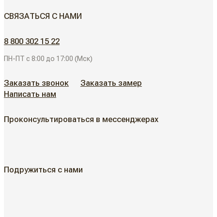
СВЯЗАТЬСЯ С НАМИ
Скрытые двери
ДВЕРИ ДЛЯ ОБЪЕКТОВ
8 800 302 15 22
Современные двери
ПН-ПТ с 8:00 до 17:00 (Мск)
АЛЮМИНИЕВЫЕ РЕШЕНИЯ
Дизайнерские двери
Заказать звонок
Заказать замер
Написать нам
АКЦИИ
Неоклассические двери
Проконсультироваться в мессенджерах
Классические двери
ГДЕ КУПИТЬ
Жалюзийные двери
КАК КУПИТЬ
Подружиться с нами
Алюминиевые двери
Как выбрать
ДИЗАЙН-ПРОЕКТЫ
Двери в наличии