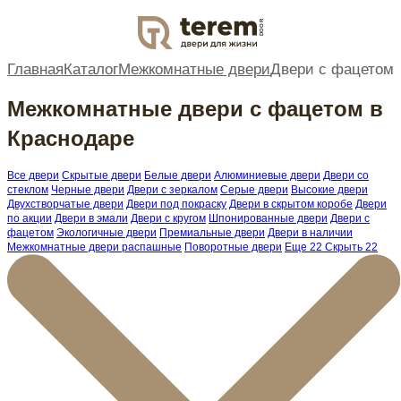
DOOR
Главная
Каталог
Межкомнатные двери
Двери с фацетом
Межкомнатные двери с фацетом в
Краснодаре
Все двери
Скрытые двери
Белые двери
Алюминиевые двери
Двери со
стеклом
Черные двери
Двери с зеркалом
Серые двери
Высокие двери
Двухстворчатые двери
Двери под покраску
Двери в скрытом коробе
Двери
по акции
Двери в эмали
Двери с кругом
Шпонированные двери
Двери с
фацетом
Экологичные двери
Премиальные двери
Двери в наличии
Межкомнатные двери распашные
Поворотные двери
Еще 22
Скрыть 22