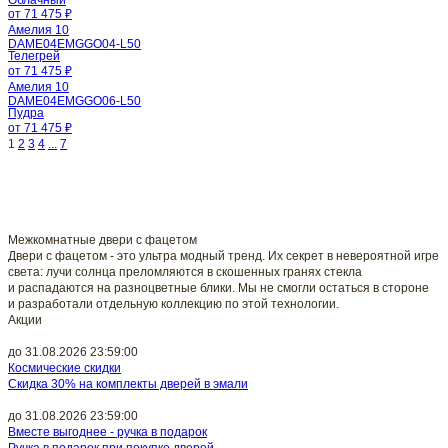
от 71 475 ₽
Амелия 10
DAME04EMGGO04-L50
Телегрей
от 71 475 ₽
Амелия 10
DAME04EMGGO06-L50
Пудра
от 71 475 ₽
1
2
3
4
...
7
Межкомнатные двери с фацетом
Двери с фацетом - это ультра модный тренд. Их секрет в невероятной игре
света: лучи солнца преломляются в скошенных гранях стекла
и распадаются на разноцветные блики. Мы не смогли остаться в стороне
и разработали отдельную коллекцию по этой технологии.
Акции
до 31.08.2026 23:59:00
Космические скидки
Скидка 30% на комплекты дверей в эмали
до 31.08.2026 23:59:00
Вместе выгоднее - ручка в подарок
Ручка в подарок при покупке дверей