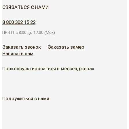
СВЯЗАТЬСЯ С НАМИ
Скрытые двери
ДВЕРИ ДЛЯ ОБЪЕКТОВ
8 800 302 15 22
Современные двери
ПН-ПТ с 8:00 до 17:00 (Мск)
АЛЮМИНИЕВЫЕ РЕШЕНИЯ
Дизайнерские двери
Заказать звонок
Заказать замер
Написать нам
АКЦИИ
Неоклассические двери
Проконсультироваться в мессенджерах
Классические двери
ГДЕ КУПИТЬ
Жалюзийные двери
КАК КУПИТЬ
Подружиться с нами
Алюминиевые двери
Как выбрать
ДИЗАЙН-ПРОЕКТЫ
Двери в наличии
Как замерить