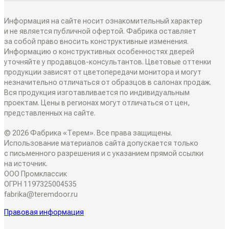
РАЗДВИЖНЫЕ ПЕРЕГОРОДКИ
Информация на сайте носит ознакомительный характер
Дизайнеры в вашем городе
и не является публичной офертой. Фабрика оставляет
за собой право вносить конструктивные изменения.
Классические перегородки
Информацию о конструктивных особенностях дверей
СИСТЕМЫ ОТКРЫВАНИЯ
Блог
уточняйте у продавцов-консультантов. Цветовые оттенки
Современные перегородки
продукции зависят от цветопередачи монитора и могут
Распашные двери
незначительно отличаться от образцов в салонах продаж.
ИНТЕРЬЕРНЫЕ РЕШЕНИЯ
Вся продукция изготавливается по индивидуальным
Алюминиевые перегородки
проектам. Цены в регионах могут отличаться от цен,
Складные двери
представленных на сайте.
Плинтусы
ТО, ЧТО ВЫ ИЩЕТЕ
© 2026 Фабрика «Терем». Все права защищены.
Поворотные двери
Накладки на входные двери
Использование материалов сайта допускается только
Скрытые двери
с письменного разрешения и с указанием прямой ссылки
О КОМПАНИИ
Двери-купе
на источник.
Стеновые панели
ООО Промклассик
Белые двери
ОГРН 1197325004535
Семейное дело
Откатные двери
fabrika@teremdoor.ru
СОТРУДНИЧЕСТВО
Декоративные рейки
Алюминиевые двери
Правовая информация
Двери для жизни
Дизайнерам
Обрамление проемов