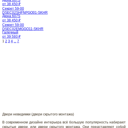
от 38 450 ₽
Секрет 59-00
DSEC02SHFNPGO01-SKHR
Дюна 607S
от 38 450 ₽
Секрет 59-00
DSEC02EMGGO11-SKHR
Галечный
от 39 593 ₽
1
2
3
4
...
7
Двери невидимки (двери скрытого монтажа)
В современном дизайне интерьера всё большую популярность набирают
скрытые двери, или двери скрытого монтажа. Они представляют собой