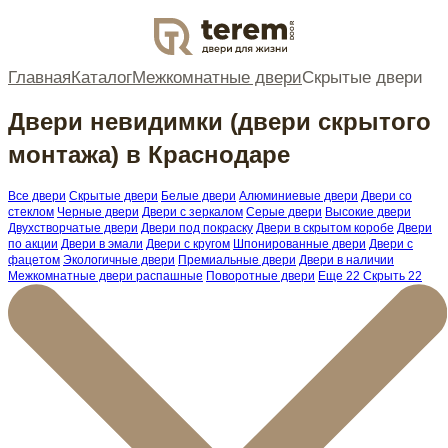
DOOR
Главная
Каталог
Межкомнатные двери
Скрытые двери
Двери невидимки (двери скрытого
монтажа) в Краснодаре
Все двери
Скрытые двери
Белые двери
Алюминиевые двери
Двери со
стеклом
Черные двери
Двери с зеркалом
Серые двери
Высокие двери
Двухстворчатые двери
Двери под покраску
Двери в скрытом коробе
Двери
по акции
Двери в эмали
Двери с кругом
Шпонированные двери
Двери с
фацетом
Экологичные двери
Премиальные двери
Двери в наличии
Межкомнатные двери распашные
Поворотные двери
Еще 22
Скрыть 22