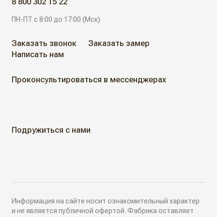
8 800 302 15 22
Современные двери
ПН-ПТ с 8:00 до 17:00 (Мск)
АЛЮМИНИЕВЫЕ РЕШЕНИЯ
Дизайнерские двери
Заказать звонок
Заказать замер
Написать нам
АКЦИИ
Неоклассические двери
Проконсультироваться в мессенджерах
Классические двери
ГДЕ КУПИТЬ
Жалюзийные двери
КАК КУПИТЬ
Подружиться с нами
Алюминиевые двери
Как выбрать
ДИЗАЙН-ПРОЕКТЫ
Двери в наличии
Как замерить
РАЗДВИЖНЫЕ ПЕРЕГОРОДКИ
Информация на сайте носит ознакомительный характер
Дизайнеры в вашем городе
и не является публичной офертой. Фабрика оставляет