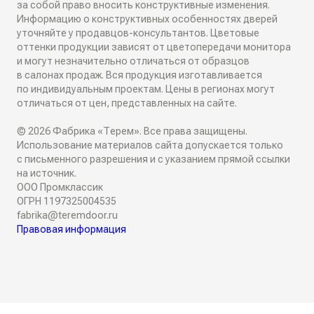
за собой право вносить конструктивные изменения.
Классические перегородки
Информацию о конструктивных особенностях дверей
СИСТЕМЫ ОТКРЫВАНИЯ
Блог
уточняйте у продавцов-консультантов. Цветовые
Современные перегородки
оттенки продукции зависят от цветопередачи монитора
Распашные двери
и могут незначительно отличаться от образцов
ИНТЕРЬЕРНЫЕ РЕШЕНИЯ
в салонах продаж. Вся продукция изготавливается
Алюминиевые перегородки
по индивидуальным проектам. Цены в регионах могут
Складные двери
отличаться от цен, представленных на сайте.
Плинтусы
ТО, ЧТО ВЫ ИЩЕТЕ
© 2026 Фабрика «Терем». Все права защищены.
Поворотные двери
Накладки на входные двери
Использование материалов сайта допускается только
Скрытые двери
с письменного разрешения и с указанием прямой ссылки
О КОМПАНИИ
Двери-купе
на источник.
Стеновые панели
ООО Промклассик
Белые двери
ОГРН 1197325004535
Семейное дело
Откатные двери
fabrika@teremdoor.ru
СОТРУДНИЧЕСТВО
Декоративные рейки
Правовая информация
Алюминиевые двери
Двери для жизни
Дизайнерам
Обрамление проемов
Двери со стеклом
Личная гарантия
Дилерам
Фрамуги
Черные двери