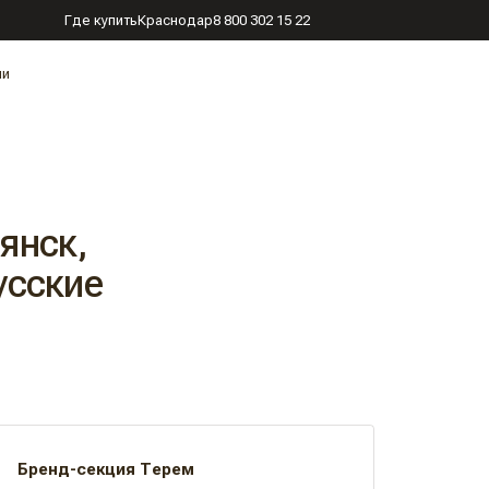
Где купить
Краснодар
8 800 302 15 22
ии
янск,
усские
Бренд-секция Терем