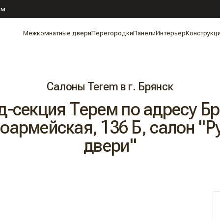
ам
Межкомнатные двери
Перегородки
Панели
Интерьер
Конструкц
Салоны Terem в г. Брянск
д-секция Терем по адресу Бр
оармейская, 136 Б, салон "Р
двери"