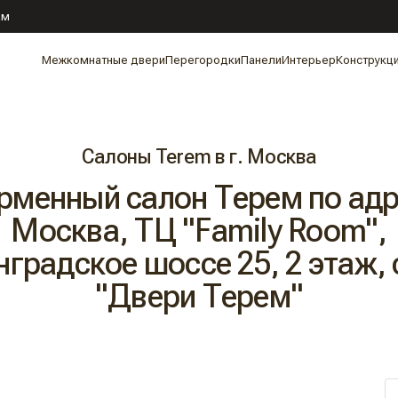
ам
Межкомнатные двери
Перегородки
Панели
Интерьер
Конструкц
Салоны Terem в г. Москва
рменный салон Терем по адр
Москва, ТЦ "Family Room",
градское шоссе 25, 2 этаж,
"Двери Терем"