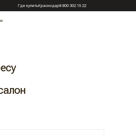
Где купить
Краснодар
8 800 302 15 22
ии
есу
 салон