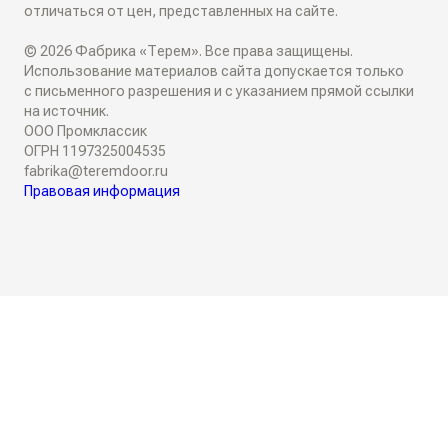
Складные двери
отличаться от цен, представленных на сайте.
Плинтусы
ТО, ЧТО ВЫ ИЩЕТЕ
© 2026 Фабрика «Терем». Все права защищены.
Поворотные двери
Накладки на входные двери
Использование материалов сайта допускается только
Скрытые двери
с письменного разрешения и с указанием прямой ссылки
О КОМПАНИИ
Двери-купе
на источник.
Стеновые панели
ООО Промклассик
Белые двери
ОГРН 1197325004535
Семейное дело
Откатные двери
fabrika@teremdoor.ru
СОТРУДНИЧЕСТВО
Декоративные рейки
Правовая информация
Алюминиевые двери
Двери для жизни
Дизайнерам
Обрамление проемов
Двери со стеклом
Личная гарантия
Дилерам
Фрамуги
Черные двери
Качество
Двери с зеркалом
Отзывы
Серые двери
Видео