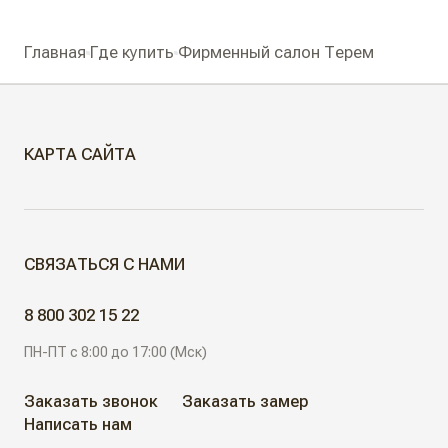
Главная
Где купить
Фирменный салон Терем
КАРТА САЙТА
МЕЖКОМНАТНЫЕ ДВЕРИ
СВЯЗАТЬСЯ С НАМИ
Скрытые двери
ДВЕРИ ДЛЯ ОБЪЕКТОВ
8 800 302 15 22
Современные двери
ПН-ПТ с 8:00 до 17:00 (Мск)
АЛЮМИНИЕВЫЕ РЕШЕНИЯ
Дизайнерские двери
Заказать звонок
Заказать замер
Написать нам
АКЦИИ
Неоклассические двери