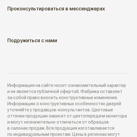
Проконсультироваться в мессенджерах
Классические двери
ГДЕ КУПИТЬ
Жалюзийные двери
КАК КУПИТЬ
Подружиться с нами
Алюминиевые двери
Как выбрать
ДИЗАЙН-ПРОЕКТЫ
Двери в наличии
Как замерить
РАЗДВИЖНЫЕ ПЕРЕГОРОДКИ
Информация на сайте носит ознакомительный характер
Дизайнеры в вашем городе
и не является публичной офертой. Фабрика оставляет
за собой право вносить конструктивные изменения.
Классические перегородки
Информацию о конструктивных особенностях дверей
СИСТЕМЫ ОТКРЫВАНИЯ
Блог
уточняйте у продавцов-консультантов. Цветовые
Современные перегородки
оттенки продукции зависят от цветопередачи монитора
Распашные двери
и могут незначительно отличаться от образцов
ИНТЕРЬЕРНЫЕ РЕШЕНИЯ
в салонах продаж. Вся продукция изготавливается
Алюминиевые перегородки
по индивидуальным проектам. Цены в регионах могут