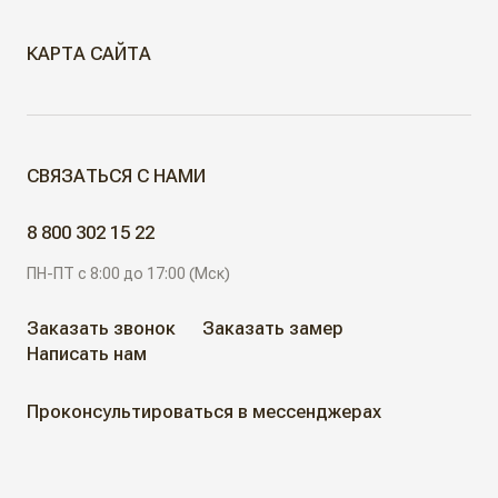
КАРТА САЙТА
МЕЖКОМНАТНЫЕ ДВЕРИ
СВЯЗАТЬСЯ С НАМИ
Скрытые двери
ДВЕРИ ДЛЯ ОБЪЕКТОВ
8 800 302 15 22
Современные двери
ПН-ПТ с 8:00 до 17:00 (Мск)
АЛЮМИНИЕВЫЕ РЕШЕНИЯ
Дизайнерские двери
Заказать звонок
Заказать замер
Написать нам
АКЦИИ
Неоклассические двери
Проконсультироваться в мессенджерах
Классические двери
ГДЕ КУПИТЬ
Жалюзийные двери