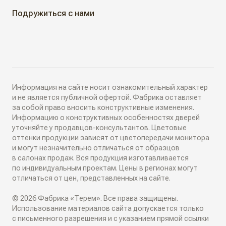
КАК КУПИТЬ
Подружиться с нами
Алюминиевые двери
Как выбрать
ДИЗАЙН-ПРОЕКТЫ
Двери в наличии
Как замерить
РАЗДВИЖНЫЕ ПЕРЕГОРОДКИ
Информация на сайте носит ознакомительный характер
Дизайнеры в вашем городе
и не является публичной офертой. Фабрика оставляет
за собой право вносить конструктивные изменения.
Классические перегородки
Информацию о конструктивных особенностях дверей
СИСТЕМЫ ОТКРЫВАНИЯ
Блог
уточняйте у продавцов-консультантов. Цветовые
Современные перегородки
оттенки продукции зависят от цветопередачи монитора
Распашные двери
и могут незначительно отличаться от образцов
ИНТЕРЬЕРНЫЕ РЕШЕНИЯ
в салонах продаж. Вся продукция изготавливается
Алюминиевые перегородки
по индивидуальным проектам. Цены в регионах могут
Складные двери
отличаться от цен, представленных на сайте.
Плинтусы
ТО, ЧТО ВЫ ИЩЕТЕ
© 2026 Фабрика «Терем». Все права защищены.
Поворотные двери
Накладки на входные двери
Использование материалов сайта допускается только
Скрытые двери
с письменного разрешения и с указанием прямой ссылки